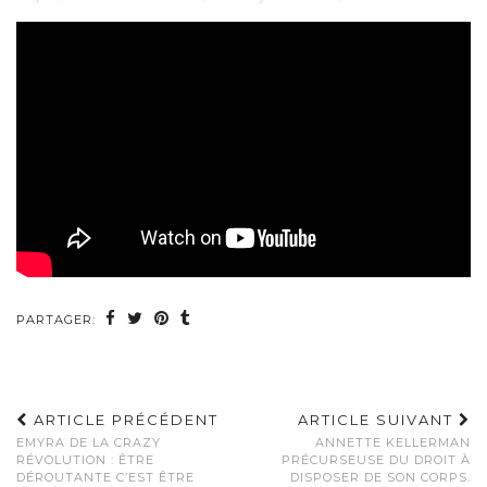
PARTAGER:
ARTICLE PRÉCÉDENT
ARTICLE SUIVANT
EMYRA DE LA CRAZY
ANNETTE KELLERMAN
RÉVOLUTION : ÊTRE
PRÉCURSEUSE DU DROIT À
DÉROUTANTE C’EST ÊTRE
DISPOSER DE SON CORPS.