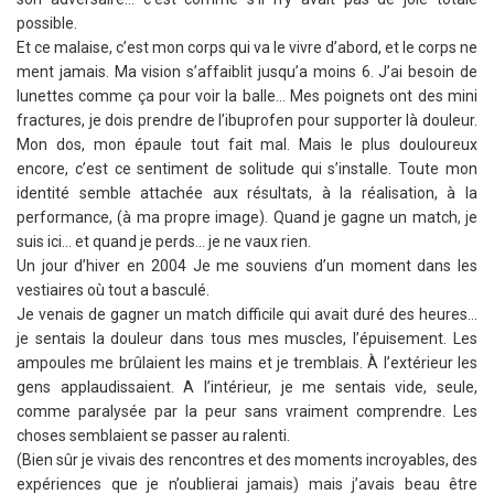
possible.
Et ce malaise, c’est mon corps qui va le vivre d’abord, et le corps ne
ment jamais. Ma vision s’affaiblit jusqu’a moins 6. J’ai besoin de
lunettes comme ça pour voir la balle… Mes poignets ont des mini
fractures, je dois prendre de l’ibuprofen pour supporter là douleur.
Mon dos, mon épaule tout fait mal. Mais le plus douloureux
encore, c’est ce sentiment de solitude qui s’installe. Toute mon
identité semble attachée aux résultats, à la réalisation, à la
performance, (à ma propre image). Quand je gagne un match, je
suis ici… et quand je perds… je ne vaux rien.
Un jour d’hiver en 2004 Je me souviens d’un moment dans les
vestiaires où tout a basculé.
Je venais de gagner un match difficile qui avait duré des heures…
je sentais la douleur dans tous mes muscles, l’épuisement. Les
ampoules me brûlaient les mains et je tremblais. À l’extérieur les
gens applaudissaient. A l’intérieur, je me sentais vide, seule,
comme paralysée par la peur sans vraiment comprendre. Les
choses semblaient se passer au ralenti.
(Bien sûr je vivais des rencontres et des moments incroyables, des
expériences que je n’oublierai jamais) mais j’avais beau être