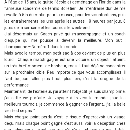
À l’âge de 15 ans, je quitte l’école et déménage en Floride dans la
fameuse académie de tennis Bolletieri. Je m’entraîne dur. Je me
réveille à 5 h du matin pour la muscu, pour les visualisations; puis
les entraînements les uns après les autres… 8 heures par jour, 6
jours de la semaine et les tournois le week-end.
J’ai désormais un Coach privé qui m’accompagne et un coach
d’équipe qui me pousse à devenir la meilleure. Mon but :
championne – Numéro 1 dans le monde.
Mais avec le temps, mon petit sac à dos devient de plus en plus
lourd… Chaque match gagné est une victoire, un objectif atteint,
un très bref moment de bonheur, mais il faut déjà se concentrer
sur la prochaine cible. Peu importe ce que vous accomplissez, il
faut toujours aller plus haut, plus loin, c’est la drogue de la
performance.
Maintenant, de l’extérieur, j’ai atteint l’objectif, je suis championne,
j’ai cette vie parfaite: Je voyage à travers le monde, joue les
meilleurs tournois, je commence à gagner de l’argent… j’ai la belle
vie n’est ce pas ?
Mais chaque point perdu c’est le risque d’apercevoir un visage
déçu, mais chaque point gagné c’est aussi voir la déception chez
son adversaire… c’est comme s’il n’y avait pas de joie totale