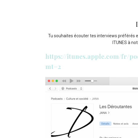
Tu souhaites écouter tes interviews préférés en
ITUNES à not
https://itunes.apple.com/fr/p
mt=2