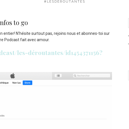
#LESDÉROUTANTES
Infos to go
 entier! N’hésite surtout pas, rejoins nous et abonnes-toi sur
re Podcast fait avec amour.
odcast/les-déroutantes/id1454371156?